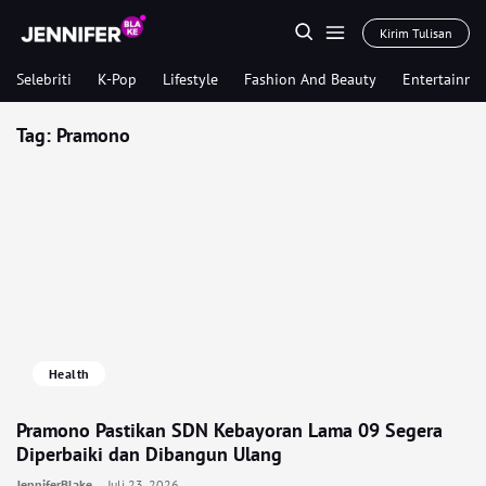
Kirim Tulisan
Selebriti
K-Pop
Lifestyle
Fashion And Beauty
Entertainme
Tag:
Pramono
Health
Pramono Pastikan SDN Kebayoran Lama 09 Segera
Diperbaiki dan Dibangun Ulang
JenniferBlake
Juli 23, 2026