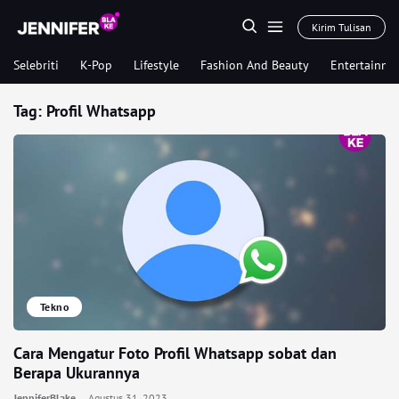
Kirim Tulisan
Selebriti
K-Pop
Lifestyle
Fashion And Beauty
Entertainme
Tag:
Profil Whatsapp
Tekno
Cara Mengatur Foto Profil Whatsapp sobat dan
Berapa Ukurannya
JenniferBlake
Agustus 31, 2023