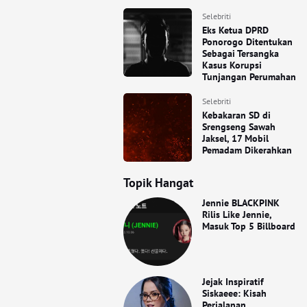
Selebriti
Eks Ketua DPRD
Ponorogo Ditentukan
Sebagai Tersangka
Kasus Korupsi
Tunjangan Perumahan
Selebriti
Kebakaran SD di
Srengseng Sawah
Jaksel, 17 Mobil
Pemadam Dikerahkan
Topik Hangat
Jennie BLACKPINK
Rilis Like Jennie,
Masuk Top 5 Billboard
Jejak Inspiratif
Siskaeee: Kisah
Perjalanan,