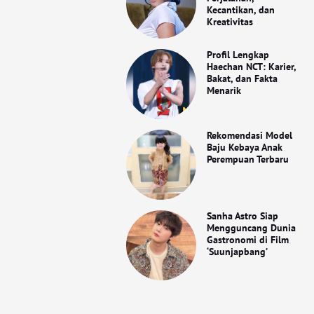
Kecantikan, dan
Kreativitas
Profil Lengkap
Haechan NCT: Karier,
Bakat, dan Fakta
Menarik
Rekomendasi Model
Baju Kebaya Anak
Perempuan Terbaru
Sanha Astro Siap
Mengguncang Dunia
Gastronomi di Film
‘Suunjapbang’