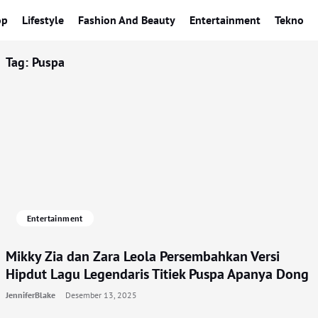
op
Lifestyle
Fashion And Beauty
Entertainment
Tekno
Tag:
Puspa
Entertainment
Mikky Zia dan Zara Leola Persembahkan Versi
Hipdut Lagu Legendaris Titiek Puspa Apanya Dong
JenniferBlake
Desember 13, 2025