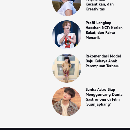
Kecantikan, dan
Kreativitas
Profil Lengkap
Haechan NCT: Karier,
Bakat, dan Fakta
Menarik
Rekomendasi Model
Baju Kebaya Anak
Perempuan Terbaru
Sanha Astro Siap
Mengguncang Dunia
Gastronomi di Film
‘Suunjapbang’