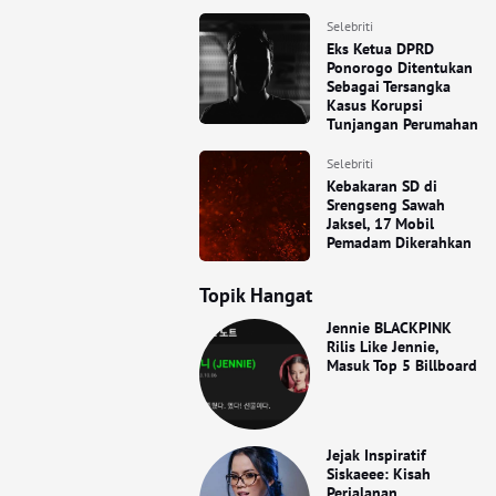
Selebriti
Eks Ketua DPRD
Ponorogo Ditentukan
Sebagai Tersangka
Kasus Korupsi
Tunjangan Perumahan
Selebriti
Kebakaran SD di
Srengseng Sawah
Jaksel, 17 Mobil
Pemadam Dikerahkan
Topik Hangat
Jennie BLACKPINK
Rilis Like Jennie,
Masuk Top 5 Billboard
Jejak Inspiratif
Siskaeee: Kisah
Perjalanan,