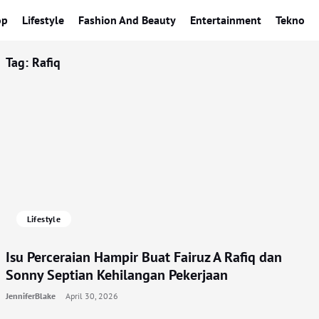
op
Lifestyle
Fashion And Beauty
Entertainment
Tekno
Tag:
Rafiq
Lifestyle
Isu Perceraian Hampir Buat Fairuz A Rafiq dan
Sonny Septian Kehilangan Pekerjaan
JenniferBlake
April 30, 2026