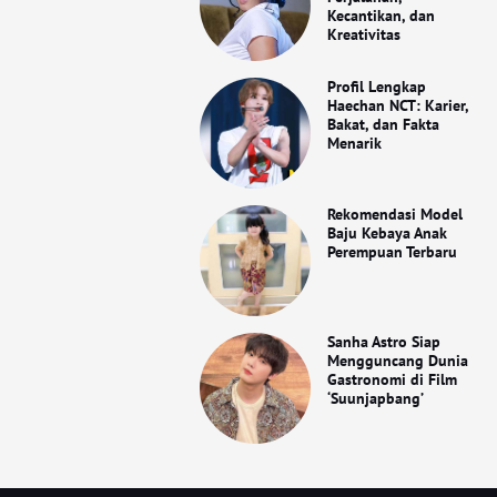
Kecantikan, dan
Kreativitas
Profil Lengkap
Haechan NCT: Karier,
Bakat, dan Fakta
Menarik
Rekomendasi Model
Baju Kebaya Anak
Perempuan Terbaru
Sanha Astro Siap
Mengguncang Dunia
Gastronomi di Film
‘Suunjapbang’