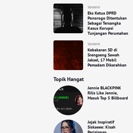
Selebriti
Eks Ketua DPRD
Ponorogo Ditentukan
Sebagai Tersangka
Kasus Korupsi
Tunjangan Perumahan
Selebriti
Kebakaran SD di
Srengseng Sawah
Jaksel, 17 Mobil
Pemadam Dikerahkan
Topik Hangat
Jennie BLACKPINK
Rilis Like Jennie,
Masuk Top 5 Billboard
Jejak Inspiratif
Siskaeee: Kisah
Perjalanan,