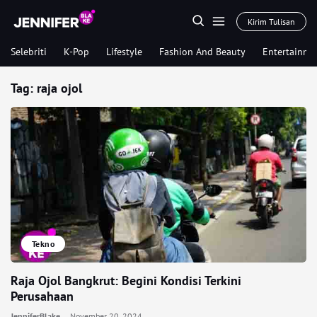
Kirim Tulisan
Selebriti
K-Pop
Lifestyle
Fashion And Beauty
Entertainme
Tag:
raja ojol
Tekno
Raja Ojol Bangkrut: Begini Kondisi Terkini
Perusahaan
JenniferBlake
November 20, 2024