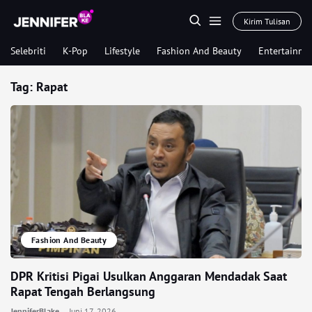
Kirim Tulisan
Selebriti
K-Pop
Lifestyle
Fashion And Beauty
Entertainme
Tag:
Rapat
Fashion And Beauty
DPR Kritisi Pigai Usulkan Anggaran Mendadak Saat
Rapat Tengah Berlangsung
JenniferBlake
Juni 17, 2026