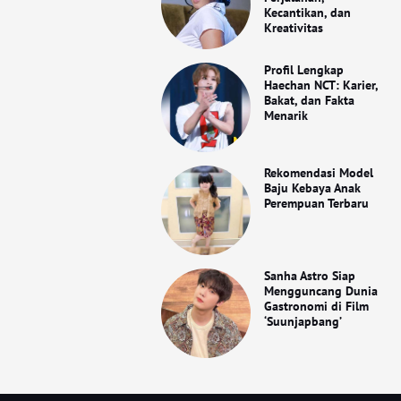
Kecantikan, dan
Kreativitas
Profil Lengkap
Haechan NCT: Karier,
Bakat, dan Fakta
Menarik
Rekomendasi Model
Baju Kebaya Anak
Perempuan Terbaru
Sanha Astro Siap
Mengguncang Dunia
Gastronomi di Film
‘Suunjapbang’