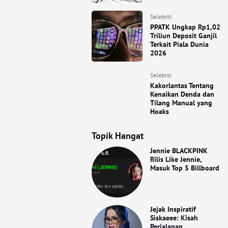
Selebriti
PPATK Ungkap Rp1,02
Triliun Deposit Ganjil
Terkait Piala Dunia
2026
Selebriti
Kakorlantas Tentang
Kenaikan Denda dan
Tilang Manual yang
Hoaks
Topik Hangat
Jennie BLACKPINK
Rilis Like Jennie,
Masuk Top 5 Billboard
Jejak Inspiratif
Siskaeee: Kisah
Perjalanan,