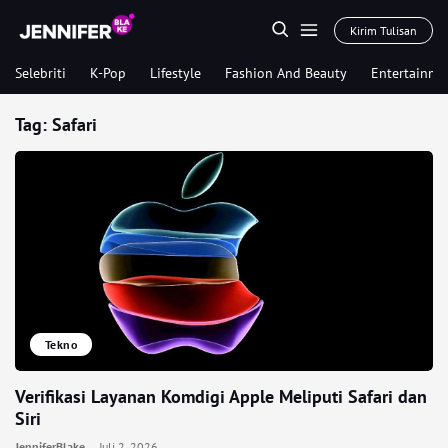
Kirim Tulisan
Selebriti
K-Pop
Lifestyle
Fashion And Beauty
Entertainme
Tag:
Safari
Tekno
Verifikasi Layanan Komdigi Apple Meliputi Safari dan
Siri
JenniferBlake
Juli 2, 2026