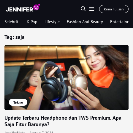
Kirim Tulisan
Selebriti
K-Pop
Lifestyle
Fashion And Beauty
Entertainme
Tag:
saja
Tekno
Update Terbaru Headphone dan TWS Premium, Apa
Saja Fitur Barunya?
JenniferBlake
Agustus 7, 2026