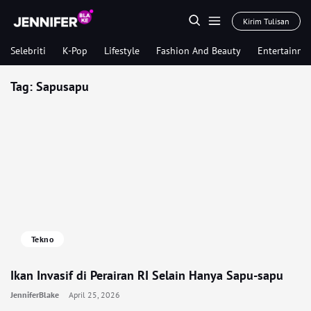
Kirim Tulisan
Selebriti
K-Pop
Lifestyle
Fashion And Beauty
Entertainme
Tag:
Sapusapu
Tekno
Ikan Invasif di Perairan RI Selain Hanya Sapu-sapu
JenniferBlake
April 25, 2026