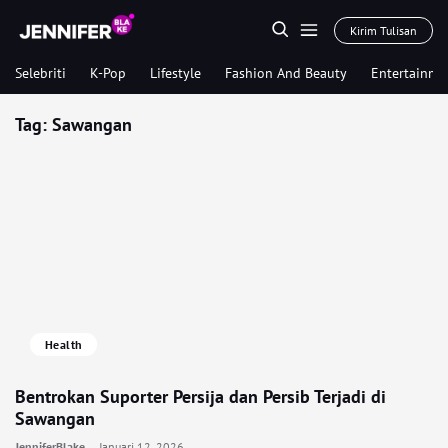
Kirim Tulisan
Selebriti
K-Pop
Lifestyle
Fashion And Beauty
Entertainme
Tag:
Sawangan
Health
Bentrokan Suporter Persija dan Persib Terjadi di
Sawangan
JenniferBlake
Januari 12, 2026