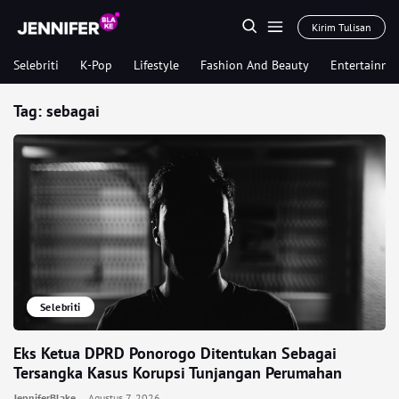
Kirim Tulisan
Selebriti
K-Pop
Lifestyle
Fashion And Beauty
Entertainme
Tag:
sebagai
Selebriti
Eks Ketua DPRD Ponorogo Ditentukan Sebagai
Tersangka Kasus Korupsi Tunjangan Perumahan
JenniferBlake
Agustus 7, 2026