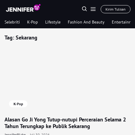
Kirim Tulisan
Selebriti
K-Pop
Lifestyle
Fashion And Beauty
Entertainme
Tag:
Sekarang
K-Pop
Alasan Go Ji Yong Tutup-nutupi Perceraian Selama 2
Tahun Terungkap ke Publik Sekarang
JenniferBlake
Juli 30, 2026