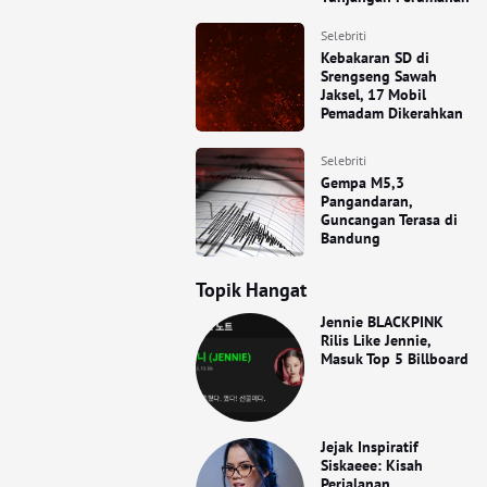
Selebriti
Kebakaran SD di
Srengseng Sawah
Jaksel, 17 Mobil
Pemadam Dikerahkan
Selebriti
Gempa M5,3
Pangandaran,
Guncangan Terasa di
Bandung
Topik Hangat
Jennie BLACKPINK
Rilis Like Jennie,
Masuk Top 5 Billboard
Jejak Inspiratif
Siskaeee: Kisah
Perjalanan,