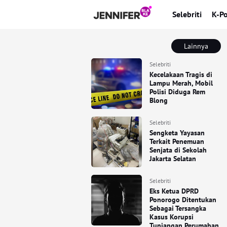
Selebriti
K-P
Lainnya
Selebriti
Kecelakaan Tragis di
Lampu Merah, Mobil
Polisi Diduga Rem
Blong
Selebriti
Sengketa Yayasan
Terkait Penemuan
Senjata di Sekolah
Jakarta Selatan
Selebriti
Eks Ketua DPRD
Ponorogo Ditentukan
Sebagai Tersangka
Kasus Korupsi
Tunjangan Perumahan