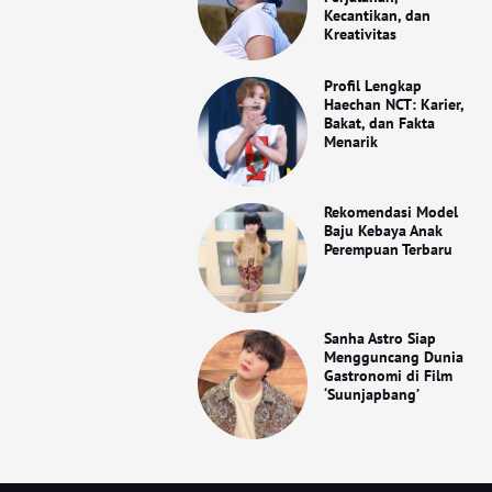
Kecantikan, dan
Kreativitas
Profil Lengkap
Haechan NCT: Karier,
Bakat, dan Fakta
Menarik
Rekomendasi Model
Baju Kebaya Anak
Perempuan Terbaru
Sanha Astro Siap
Mengguncang Dunia
Gastronomi di Film
‘Suunjapbang’