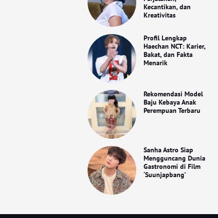
Kecantikan, dan
Kreativitas
Profil Lengkap
Haechan NCT: Karier,
Bakat, dan Fakta
Menarik
Rekomendasi Model
Baju Kebaya Anak
Perempuan Terbaru
Sanha Astro Siap
Mengguncang Dunia
Gastronomi di Film
‘Suunjapbang’