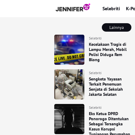
Selebriti
K-P
Lainnya
Selebriti
Kecelakaan Tragis di
Lampu Merah, Mobil
Polisi Diduga Rem
Blong
Selebriti
Sengketa Yayasan
Terkait Penemuan
Senjata di Sekolah
Jakarta Selatan
Selebriti
Eks Ketua DPRD
Ponorogo Ditentukan
Sebagai Tersangka
Kasus Korupsi
Tunjangan Perumahan