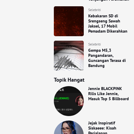
Selebriti
Kebakaran SD di
Srengseng Sawah
Jaksel, 17 Mobil
Pemadam Dikerahkan
Selebriti
Gempa M5,3
Pangandaran,
Guncangan Terasa di
Bandung
Topik Hangat
Jennie BLACKPINK
Rilis Like Jennie,
Masuk Top 5 Billboard
Jejak Inspiratif
Siskaeee: Kisah
Perjalanan,