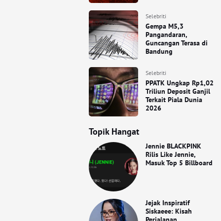
Selebriti
Gempa M5,3
Pangandaran,
Guncangan Terasa di
Bandung
Selebriti
PPATK Ungkap Rp1,02
Triliun Deposit Ganjil
Terkait Piala Dunia
2026
Topik Hangat
Jennie BLACKPINK
Rilis Like Jennie,
Masuk Top 5 Billboard
Jejak Inspiratif
Siskaeee: Kisah
Perjalanan,