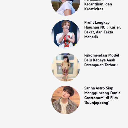
Kecantikan, dan
Kreativitas
Profil Lengkap
Haechan NCT: Karier,
Bakat, dan Fakta
Menarik
Rekomendasi Model
Baju Kebaya Anak
Perempuan Terbaru
Sanha Astro Siap
Mengguncang Dunia
Gastronomi di Film
‘Suunjapbang’