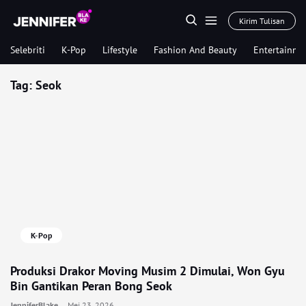
Kirim Tulisan
Selebriti
K-Pop
Lifestyle
Fashion And Beauty
Entertainme
Tag:
Seok
K-Pop
Produksi Drakor Moving Musim 2 Dimulai, Won Gyu
Bin Gantikan Peran Bong Seok
JenniferBlake
Mei 23, 2026