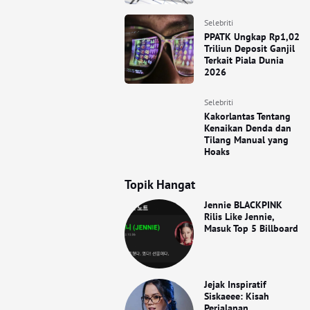
Selebriti
PPATK Ungkap Rp1,02
Triliun Deposit Ganjil
Terkait Piala Dunia
2026
Selebriti
Kakorlantas Tentang
Kenaikan Denda dan
Tilang Manual yang
Hoaks
Topik Hangat
Jennie BLACKPINK
Rilis Like Jennie,
Masuk Top 5 Billboard
Jejak Inspiratif
Siskaeee: Kisah
Perjalanan,