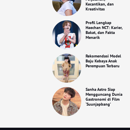
Kecantikan, dan
Kreativitas
Profil Lengkap
Haechan NCT: Karier,
Bakat, dan Fakta
Menarik
Rekomendasi Model
Baju Kebaya Anak
Perempuan Terbaru
Sanha Astro Siap
Mengguncang Dunia
Gastronomi di Film
‘Suunjapbang’