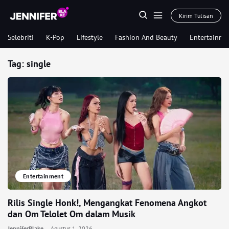
Kirim Tulisan
Selebriti
K-Pop
Lifestyle
Fashion And Beauty
Entertainme
Tag:
single
Entertainment
Rilis Single Honk!, Mengangkat Fenomena Angkot
dan Om Telolet Om dalam Musik
JenniferBlake
Agustus 1, 2026