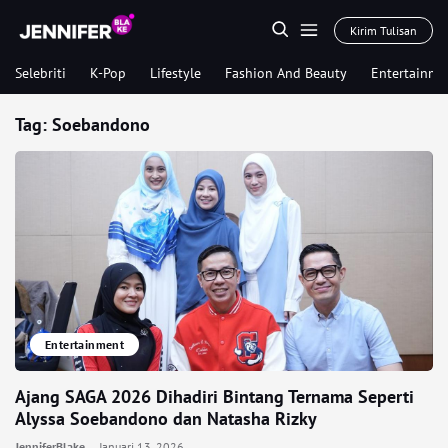
Kirim Tulisan
Selebriti
K-Pop
Lifestyle
Fashion And Beauty
Entertainme
Tag:
Soebandono
Entertainment
Ajang SAGA 2026 Dihadiri Bintang Ternama Seperti
Alyssa Soebandono dan Natasha Rizky
JenniferBlake
Januari 13, 2026