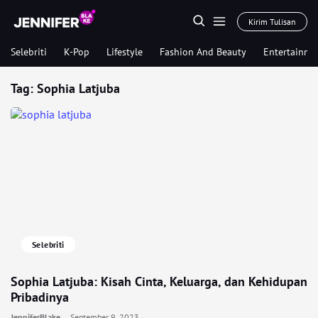
Kirim Tulisan
Selebriti
K-Pop
Lifestyle
Fashion And Beauty
Entertainme
Tag:
Sophia Latjuba
Selebriti
Sophia Latjuba: Kisah Cinta, Keluarga, dan Kehidupan
Pribadinya
JenniferBlake
September 9, 2023