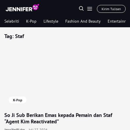
Kirim Tulisan
Selebriti
K-Pop
Lifestyle
Fashion And Beauty
Entertainme
Tag:
Staf
K-Pop
So Ji Sub Berikan Emas kepada Pemain dan Staf
“Agent Kim Reactivated”
JenniferBlake
Juli 27, 2026