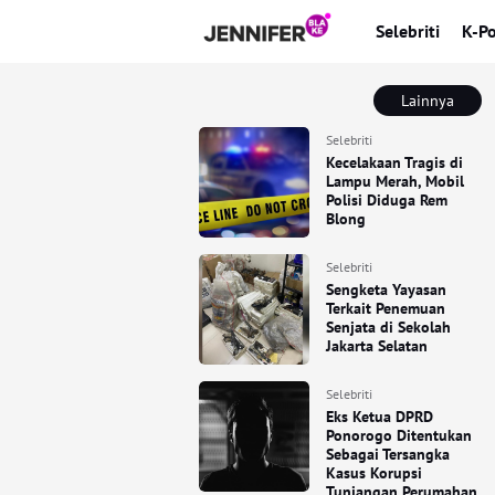
Selebriti
K-P
Lainnya
Selebriti
Kecelakaan Tragis di
Lampu Merah, Mobil
Polisi Diduga Rem
Blong
Selebriti
Sengketa Yayasan
Terkait Penemuan
Senjata di Sekolah
Jakarta Selatan
Selebriti
Eks Ketua DPRD
Ponorogo Ditentukan
Sebagai Tersangka
Kasus Korupsi
Tunjangan Perumahan