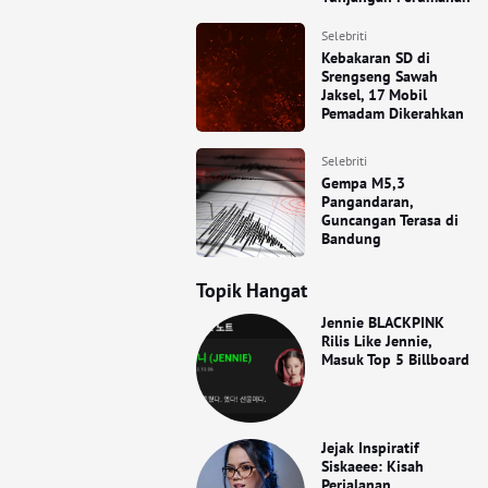
Selebriti
Kebakaran SD di
Srengseng Sawah
Jaksel, 17 Mobil
Pemadam Dikerahkan
Selebriti
Gempa M5,3
Pangandaran,
Guncangan Terasa di
Bandung
Topik Hangat
Jennie BLACKPINK
Rilis Like Jennie,
Masuk Top 5 Billboard
Jejak Inspiratif
Siskaeee: Kisah
Perjalanan,