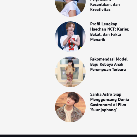
Kecantikan, dan
Kreativitas
Profil Lengkap
Haechan NCT: Karier,
Bakat, dan Fakta
Menarik
Rekomendasi Model
Baju Kebaya Anak
Perempuan Terbaru
Sanha Astro Siap
Mengguncang Dunia
Gastronomi di Film
‘Suunjapbang’