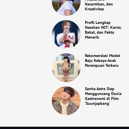
Kecantikan, dan
Kreativitas
Profil Lengkap
Haechan NCT: Karier,
Bakat, dan Fakta
Menarik
Rekomendasi Model
Baju Kebaya Anak
Perempuan Terbaru
Sanha Astro Siap
Mengguncang Dunia
Gastronomi di Film
‘Suunjapbang’