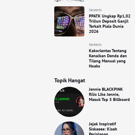
Selebriti
PPATK Ungkap Rp1,02
Triliun Deposit Ganjil
Terkait Piala Dunia
2026
Selebriti
Kakorlantas Tentang
Kenaikan Denda dan
Tilang Manual yang
Hoaks
Topik Hangat
Jennie BLACKPINK
Rilis Like Jennie,
Masuk Top 5 Billboard
Jejak Inspiratif
Siskaeee: Kisah
Perjalanan,