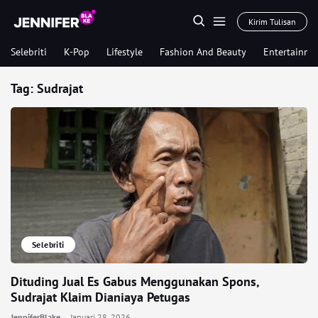
Kirim Tulisan
Selebriti
K-Pop
Lifestyle
Fashion And Beauty
Entertainme
Tag:
Sudrajat
Selebriti
Dituding Jual Es Gabus Menggunakan Spons,
Sudrajat Klaim Dianiaya Petugas
JenniferBlake
Januari 28, 2026