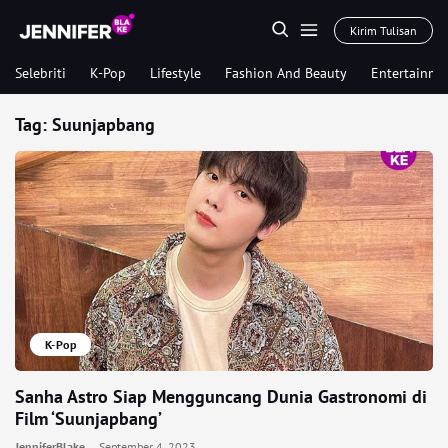
Kirim Tulisan
Selebriti
K-Pop
Lifestyle
Fashion And Beauty
Entertainme
Tag:
Suunjapbang
K-Pop
Sanha Astro Siap Mengguncang Dunia Gastronomi di
Film ‘Suunjapbang’
JenniferBlake
September 4, 2023