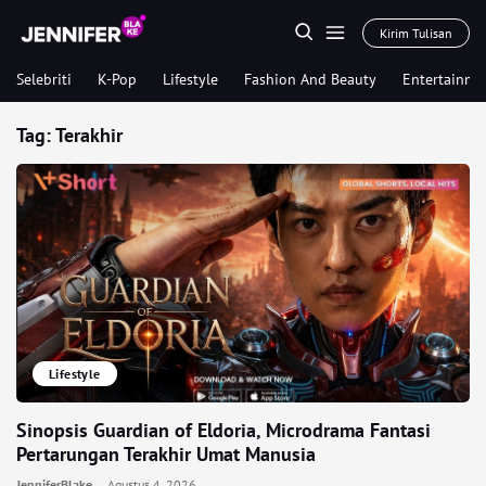
Kirim Tulisan
Selebriti
K-Pop
Lifestyle
Fashion And Beauty
Entertainme
Tag:
Terakhir
Lifestyle
Sinopsis Guardian of Eldoria, Microdrama Fantasi
Pertarungan Terakhir Umat Manusia
JenniferBlake
Agustus 4, 2026