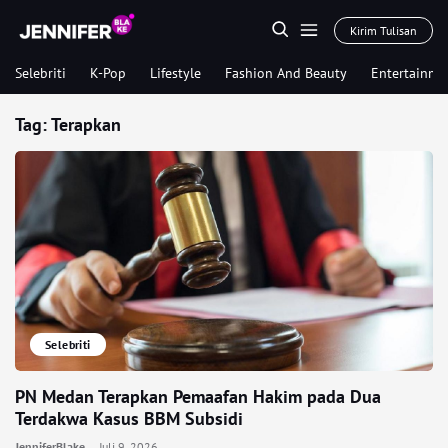
Kirim Tulisan
Selebriti
K-Pop
Lifestyle
Fashion And Beauty
Entertainme
Tag:
Terapkan
Selebriti
PN Medan Terapkan Pemaafan Hakim pada Dua
Terdakwa Kasus BBM Subsidi
JenniferBlake
Juli 9, 2026