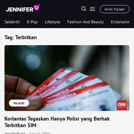
Kirim Tulisan
Selebriti
K-Pop
Lifestyle
Fashion And Beauty
Entertainme
Tag:
Terbitkan
Health
Korlantas Tegaskan Hanya Polisi yang Berhak
Terbitkan SIM
JenniferBlake
Juni 15, 2026