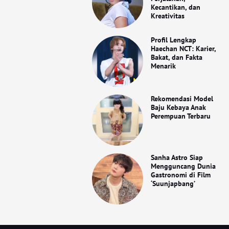
Kecantikan, dan
Kreativitas
Profil Lengkap
Haechan NCT: Karier,
Bakat, dan Fakta
Menarik
Rekomendasi Model
Baju Kebaya Anak
Perempuan Terbaru
Sanha Astro Siap
Mengguncang Dunia
Gastronomi di Film
‘Suunjapbang’