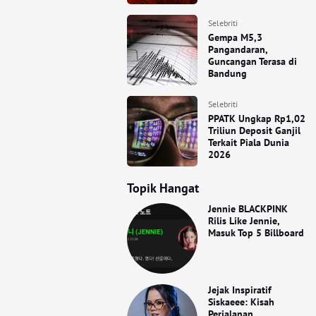
Selebriti
Gempa M5,3
Pangandaran,
Guncangan Terasa di
Bandung
Selebriti
PPATK Ungkap Rp1,02
Triliun Deposit Ganjil
Terkait Piala Dunia
2026
Topik Hangat
Jennie BLACKPINK
Rilis Like Jennie,
Masuk Top 5 Billboard
Jejak Inspiratif
Siskaeee: Kisah
Perjalanan,