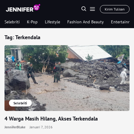
Kirim Tulisan
Selebriti
K-Pop
Lifestyle
Fashion And Beauty
Entertainme
Tag:
Terkendala
Selebriti
4 Warga Masih Hilang, Akses Terkendala
JenniferBlake
Januari 7, 2026