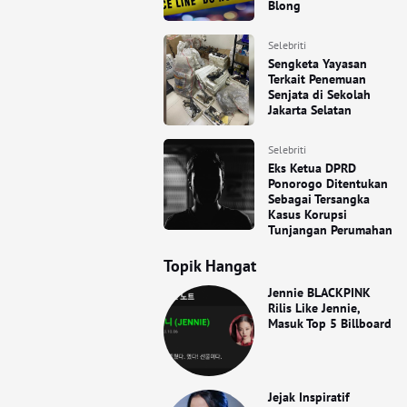
Blong
Selebriti
Sengketa Yayasan
Terkait Penemuan
Senjata di Sekolah
Jakarta Selatan
Selebriti
Eks Ketua DPRD
Ponorogo Ditentukan
Sebagai Tersangka
Kasus Korupsi
Tunjangan Perumahan
Topik Hangat
Jennie BLACKPINK
Rilis Like Jennie,
Masuk Top 5 Billboard
Jejak Inspiratif