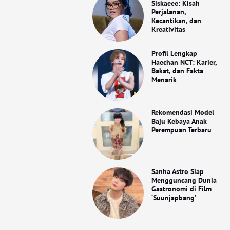
Siskaeee: Kisah
Perjalanan,
Kecantikan, dan
Kreativitas
Profil Lengkap
Haechan NCT: Karier,
Bakat, dan Fakta
Menarik
Rekomendasi Model
Baju Kebaya Anak
Perempuan Terbaru
Sanha Astro Siap
Mengguncang Dunia
Gastronomi di Film
‘Suunjapbang’