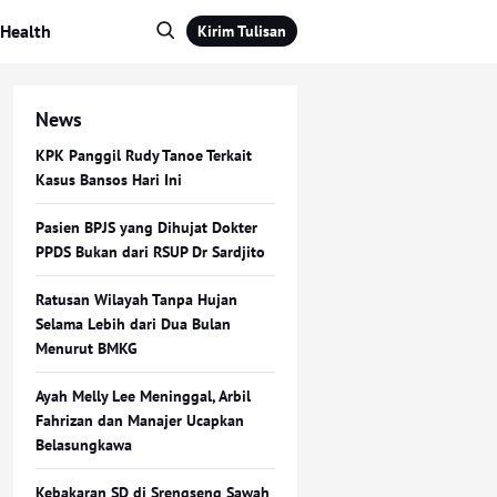
Health
Kirim Tulisan
News
KPK Panggil Rudy Tanoe Terkait
Kasus Bansos Hari Ini
Pasien BPJS yang Dihujat Dokter
PPDS Bukan dari RSUP Dr Sardjito
Ratusan Wilayah Tanpa Hujan
Selama Lebih dari Dua Bulan
Menurut BMKG
Ayah Melly Lee Meninggal, Arbil
Fahrizan dan Manajer Ucapkan
Belasungkawa
Kebakaran SD di Srengseng Sawah