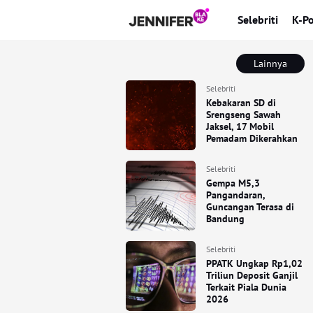
Selebriti
K-P
Lainnya
Selebriti
Kebakaran SD di
Srengseng Sawah
Jaksel, 17 Mobil
Pemadam Dikerahkan
Selebriti
Gempa M5,3
Pangandaran,
Guncangan Terasa di
Bandung
Selebriti
PPATK Ungkap Rp1,02
Triliun Deposit Ganjil
Terkait Piala Dunia
2026