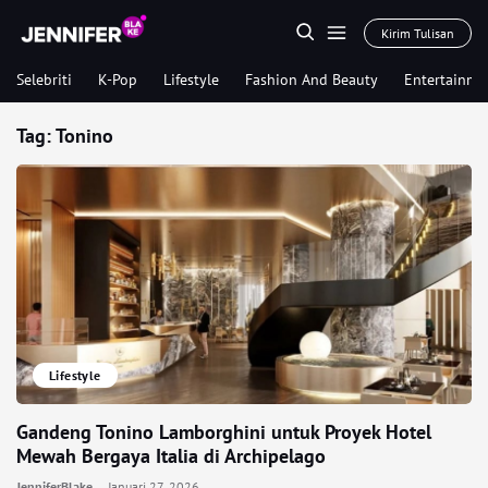
Kirim Tulisan
Selebriti
K-Pop
Lifestyle
Fashion And Beauty
Entertainme
Tag:
Tonino
Lifestyle
Gandeng Tonino Lamborghini untuk Proyek Hotel
Mewah Bergaya Italia di Archipelago
JenniferBlake
Januari 27, 2026