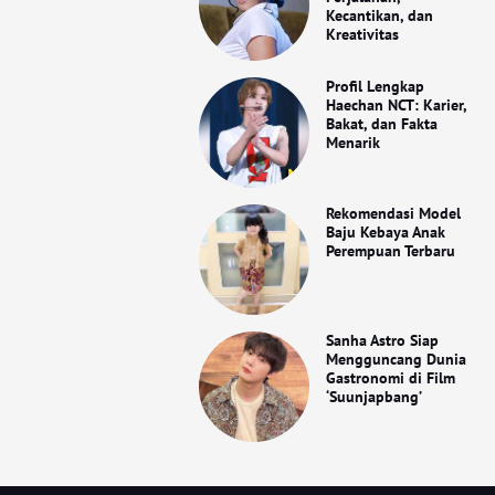
Kecantikan, dan
Kreativitas
Profil Lengkap
Haechan NCT: Karier,
Bakat, dan Fakta
Menarik
Rekomendasi Model
Baju Kebaya Anak
Perempuan Terbaru
Sanha Astro Siap
Mengguncang Dunia
Gastronomi di Film
‘Suunjapbang’