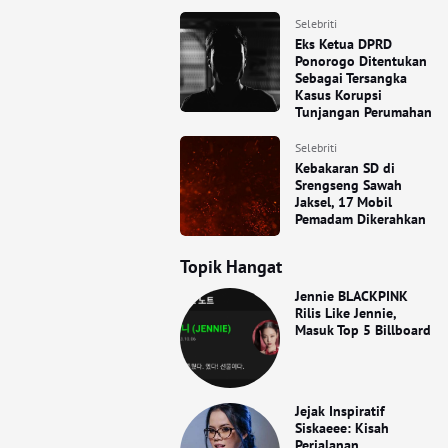
Selebriti
Eks Ketua DPRD
Ponorogo Ditentukan
Sebagai Tersangka
Kasus Korupsi
Tunjangan Perumahan
Selebriti
Kebakaran SD di
Srengseng Sawah
Jaksel, 17 Mobil
Pemadam Dikerahkan
Topik Hangat
Jennie BLACKPINK
Rilis Like Jennie,
Masuk Top 5 Billboard
Jejak Inspiratif
Siskaeee: Kisah
Perjalanan,