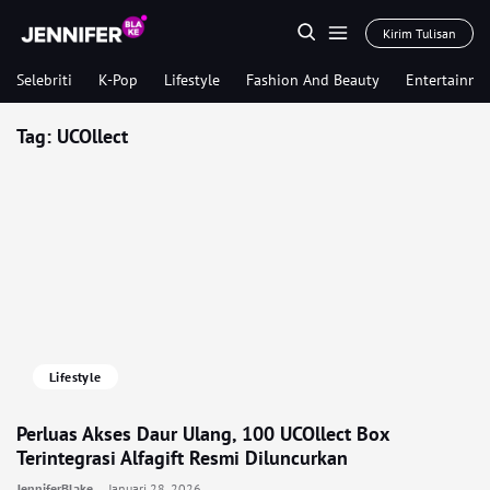
Kirim Tulisan
Selebriti
K-Pop
Lifestyle
Fashion And Beauty
Entertainme
Tag:
UCOllect
Lifestyle
Perluas Akses Daur Ulang, 100 UCOllect Box
Terintegrasi Alfagift Resmi Diluncurkan
JenniferBlake
Januari 28, 2026