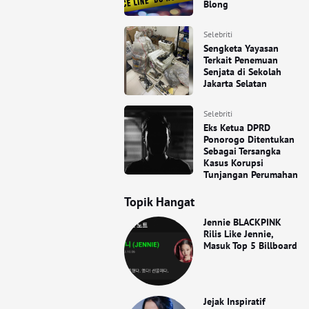
Blong
Selebriti
Sengketa Yayasan
Terkait Penemuan
Senjata di Sekolah
Jakarta Selatan
Selebriti
Eks Ketua DPRD
Ponorogo Ditentukan
Sebagai Tersangka
Kasus Korupsi
Tunjangan Perumahan
Topik Hangat
Jennie BLACKPINK
Rilis Like Jennie,
Masuk Top 5 Billboard
Jejak Inspiratif