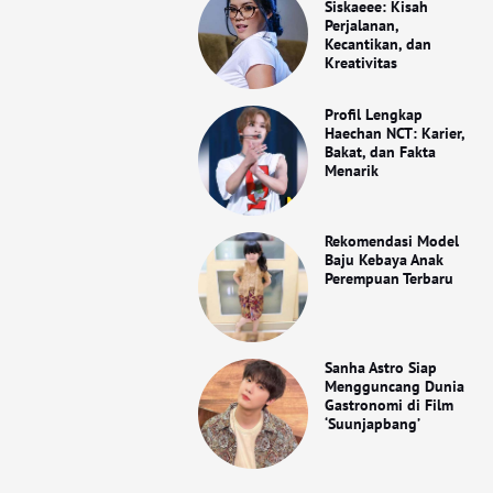
Siskaeee: Kisah
Perjalanan,
Kecantikan, dan
Kreativitas
Profil Lengkap
Haechan NCT: Karier,
Bakat, dan Fakta
Menarik
Rekomendasi Model
Baju Kebaya Anak
Perempuan Terbaru
Sanha Astro Siap
Mengguncang Dunia
Gastronomi di Film
‘Suunjapbang’