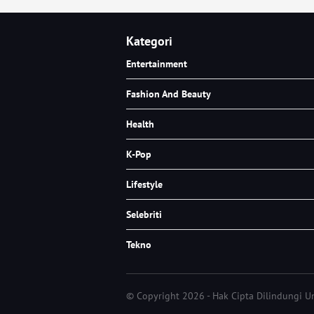
Kategori
Entertainment
Fashion And Beauty
Health
K-Pop
Lifestyle
Selebriti
Tekno
© Copyright 2026 - Hak Cipta Dilindungi 