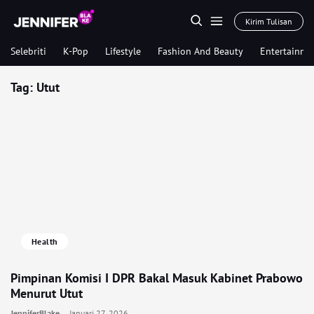
Kirim Tulisan
Selebriti
K-Pop
Lifestyle
Fashion And Beauty
Entertainme
Tag:
Utut
Health
Pimpinan Komisi I DPR Bakal Masuk Kabinet Prabowo
Menurut Utut
JenniferBlake
Januari 27, 2026