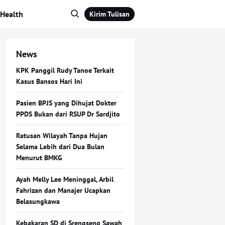
Health
Kirim Tulisan
News
KPK Panggil Rudy Tanoe Terkait
Kasus Bansos Hari Ini
Pasien BPJS yang Dihujat Dokter
PPDS Bukan dari RSUP Dr Sardjito
Ratusan Wilayah Tanpa Hujan
Selama Lebih dari Dua Bulan
Menurut BMKG
Ayah Melly Lee Meninggal, Arbil
Fahrizan dan Manajer Ucapkan
Belasungkawa
Kebakaran SD di Srengseng Sawah