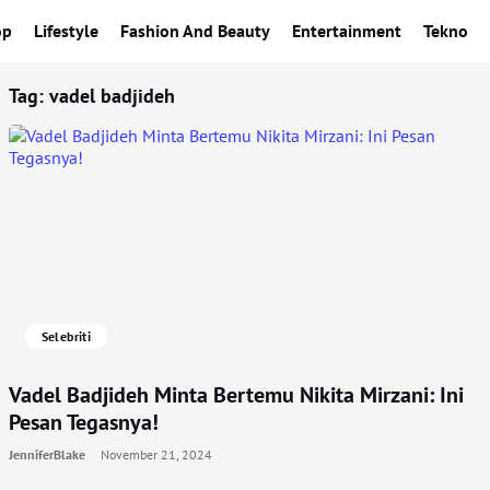
op
Lifestyle
Fashion And Beauty
Entertainment
Tekno
Tag:
vadel badjideh
Selebriti
Vadel Badjideh Minta Bertemu Nikita Mirzani: Ini
Pesan Tegasnya!
JenniferBlake
November 21, 2024