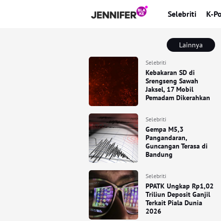
Selebriti
K-P
Lainnya
Selebriti
Kebakaran SD di
Srengseng Sawah
Jaksel, 17 Mobil
Pemadam Dikerahkan
Selebriti
Gempa M5,3
Pangandaran,
Guncangan Terasa di
Bandung
Selebriti
PPATK Ungkap Rp1,02
Triliun Deposit Ganjil
Terkait Piala Dunia
2026