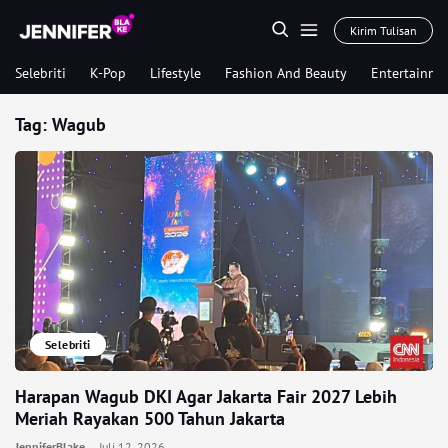
Kirim Tulisan
Selebriti
K-Pop
Lifestyle
Fashion And Beauty
Entertainme
Tag:
Wagub
Selebriti
Harapan Wagub DKI Agar Jakarta Fair 2027 Lebih
Meriah Rayakan 500 Tahun Jakarta
JenniferBlake
Juli 12, 2026