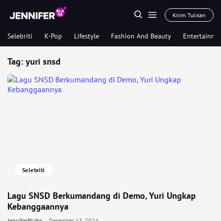
Kirim Tulisan
Selebriti
K-Pop
Lifestyle
Fashion And Beauty
Entertainme
Tag:
yuri snsd
Selebriti
Lagu SNSD Berkumandang di Demo, Yuri Ungkap
Kebanggaannya
JenniferBlake
Desember 13, 2024