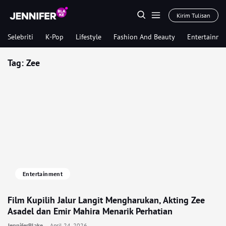
Kirim Tulisan
Selebriti
K-Pop
Lifestyle
Fashion And Beauty
Entertainme
Tag:
Zee
Entertainment
Film Kupilih Jalur Langit Mengharukan, Akting Zee
Asadel dan Emir Mahira Menarik Perhatian
JenniferBlake
April 24, 2026