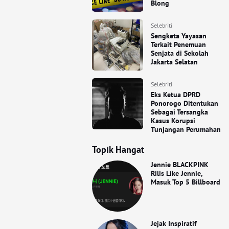
Blong
Selebriti
Sengketa Yayasan
Terkait Penemuan
Senjata di Sekolah
Jakarta Selatan
Selebriti
Eks Ketua DPRD
Ponorogo Ditentukan
Sebagai Tersangka
Kasus Korupsi
Tunjangan Perumahan
Topik Hangat
Jennie BLACKPINK
Rilis Like Jennie,
Masuk Top 5 Billboard
Jejak Inspiratif