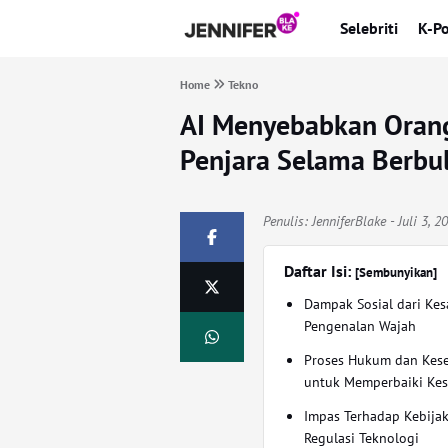
Selebriti
K-P
Home
Tekno
AI Menyebabkan Orang 
Penjara Selama Berbu
Penulis:
JenniferBlake
- Juli 3, 
Daftar Isi:
[Sembunyikan]
Dampak Sosial dari Kes
Pengenalan Wajah
Proses Hukum dan Kes
untuk Memperbaiki Ke
Impas Terhadap Kebija
Regulasi Teknologi