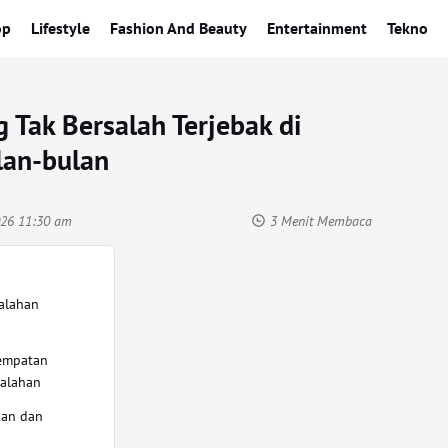
op
Lifestyle
Fashion And Beauty
Entertainment
Tekno
Tak Bersalah Terjebak di
lan-bulan
2026 11:30 am
3 Menit Membaca
alahan
empatan
salahan
kan dan