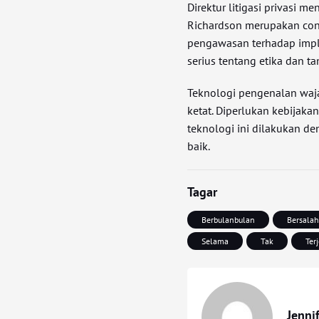
Direktur litigasi privasi 
Richardson merupakan cont
pengawasan terhadap impl
serius tentang etika dan
Teknologi pengenalan waja
ketat. Diperlukan kebijak
teknologi ini dilakukan 
baik.
Tagar
Berbulanbulan
Bersala
Selama
Tak
Ter
Jenni