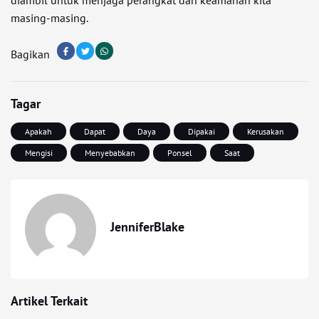
diambil untuk menjaga perangkat dan keamanan kita
masing-masing.
Bagikan
Tagar
Apakah
Dapat
Daya
Dipakai
Kerusakan
Mengisi
Menyebabkan
Ponsel
Saat
JenniferBlake
Artikel Terkait