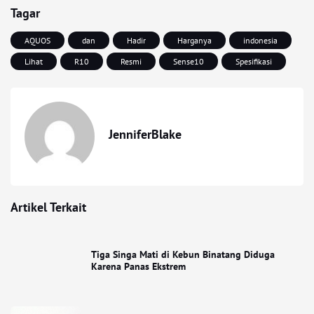
Tagar
AQUOS
dan
Hadir
Harganya
indonesia
Lihat
R10
Resmi
Sense10
Spesifikasi
JenniferBlake
Artikel Terkait
Tiga Singa Mati di Kebun Binatang Diduga
Karena Panas Ekstrem