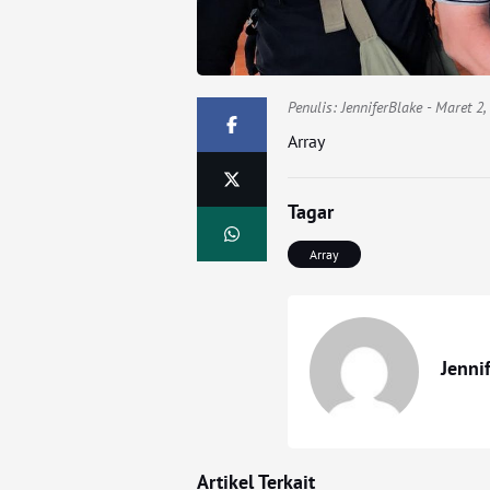
Penulis:
JenniferBlake
- Maret 2,
Array
Tagar
Array
Jenni
Artikel Terkait