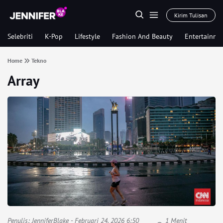
Kirim Tulisan
Selebriti
K-Pop
Lifestyle
Fashion And Beauty
Entertainme
Home
Tekno
Array
Penulis:
JenniferBlake
- Februari 24, 2026 6:50
1 Menit