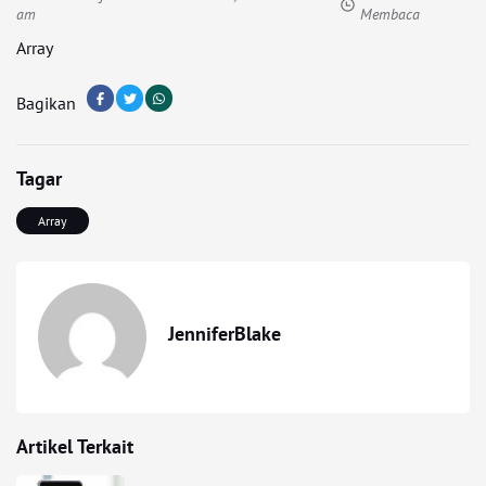
am
Membaca
Array
Bagikan
Tagar
Array
JenniferBlake
Artikel Terkait