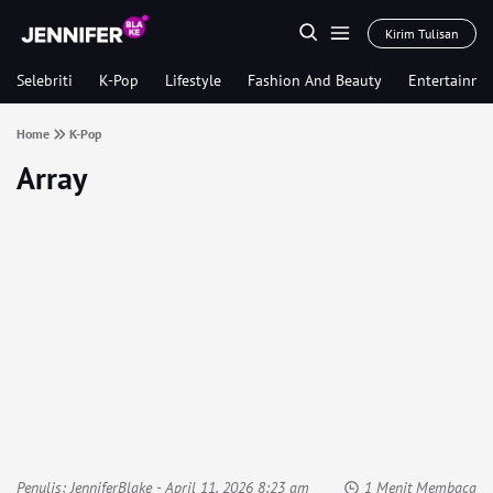
Kirim Tulisan
Selebriti
K-Pop
Lifestyle
Fashion And Beauty
Entertainme
Home
K-Pop
Array
Penulis:
JenniferBlake
- April 11, 2026 8:23 am
1 Menit Membaca